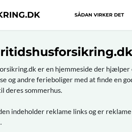
KRING.DK
SÅDAN VIRKER DET
itidshusforsikring.d
forsikring.dk er en hjemmeside der hjælper 
 og andre ferieboliger med at finde en go
 til deres sommerhus.
n indeholder reklame links og er reklame
.