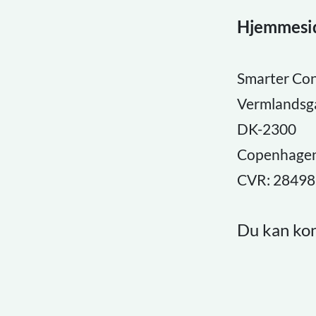
Hjemmesid
Smarter Co
Vermlandsg
DK-2300
Copenhagen
CVR: 2849
Du kan ko