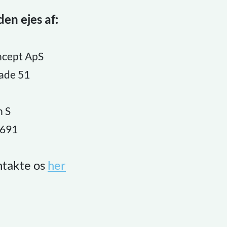
en ejes af:
ncept ApS
ade 51
 S
8691
ntakte os
her