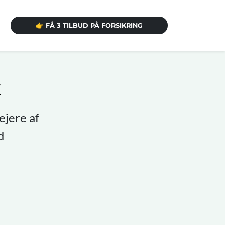
👉 FÅ 3 TILBUD PÅ FORSIKRING
k
ejere af
d